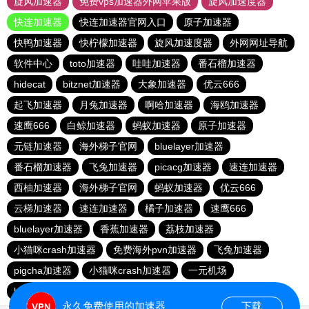
旋风加速器
免费vps加速器外网苹果版
旋风加速度器
快连加速器
快连加速器官网入口
原子加速器
快鸭加速器
快柠檬加速器
旋风加速度器
外网网址导航
软件中心
toto加速器
哇哇加速器
番石榴加速器
hidecat
bitznet加速器
大象加速器
优云666
起飞加速器
月兔加速器
啊哈加速器
海鸥加速器
速鹰666
白鲸加速器
蚂蚁加速器
原子加速器
元链加速器
海外梯子官网
bluelayer加速器
番石榴加速器
飞兔加速器
picacg加速器
速连加速器
西柚加速器
海外梯子官网
蚂蚁加速器
优云666
云梯加速器
速连加速器
橘子加速器
速鹰666
bluelayer加速器
香蕉加速器
荔枝加速器
小猫咪crash加速器
免费海外pvn加速器
飞兔加速器
pigcha加速器
小猫咪crash加速器
一元机场
baacloud官网
哇哇加速器
永久免费使用的加速器
下载