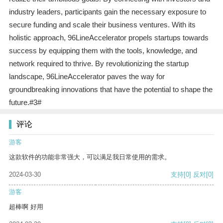
industry leaders, participants gain the necessary exposure to
secure funding and scale their business ventures. With its
holistic approach, 96LineAccelerator propels startups towards
success by equipping them with the tools, knowledge, and
network required to thrive. By revolutionizing the startup
landscape, 96LineAccelerator paves the way for
groundbreaking innovations that have the potential to shape the
future.#3#
评论
游客
这款软件的功能非常强大，可以满足我日常使用的需求。
2024-03-30
支持
[0]
反对
[0]
游客
超棒啊 好用