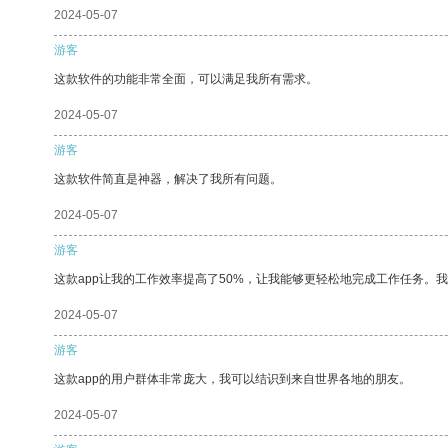
2024-05-07
游客
这款软件的功能非常全面，可以满足我所有需求。
2024-05-07
游客
这款软件简直是神器，解决了我所有问题。
2024-05-07
游客
这款app让我的工作效率提高了50%，让我能够更轻松地完成工作任务。
2024-05-07
游客
这款app的用户群体非常庞大，我可以结识到来自世界各地的朋友。
2024-05-07