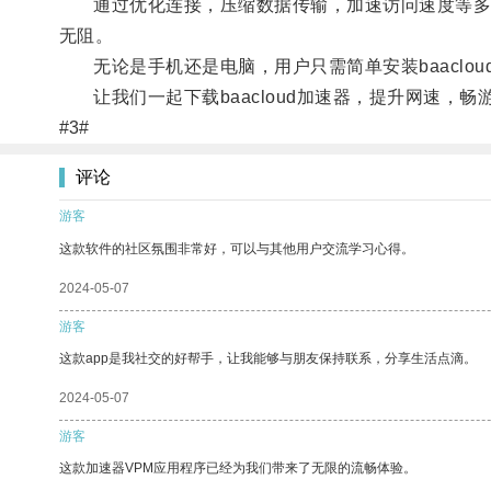
通过优化连接，压缩数据传输，加速访问速度等多种技
无阻。
无论是手机还是电脑，用户只需简单安装baaclo
让我们一起下载baacloud加速器，提升网速，畅
#3#
评论
游客
这款软件的社区氛围非常好，可以与其他用户交流学习心得。
2024-05-07
游客
这款app是我社交的好帮手，让我能够与朋友保持联系，分享生活点滴。
2024-05-07
游客
这款加速器VPM应用程序已经为我们带来了无限的流畅体验。