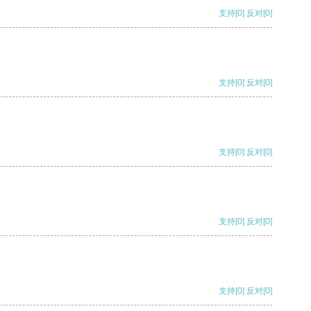
支持
[0]
反对
[0]
支持
[0]
反对
[0]
支持
[0]
反对
[0]
支持
[0]
反对
[0]
支持
[0]
反对
[0]