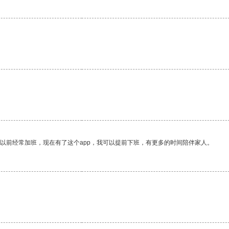
我以前经常加班，现在有了这个app，我可以提前下班，有更多的时间陪伴家人。