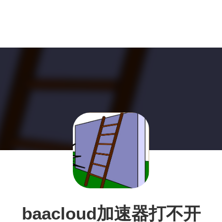
baacloud加速器打不开