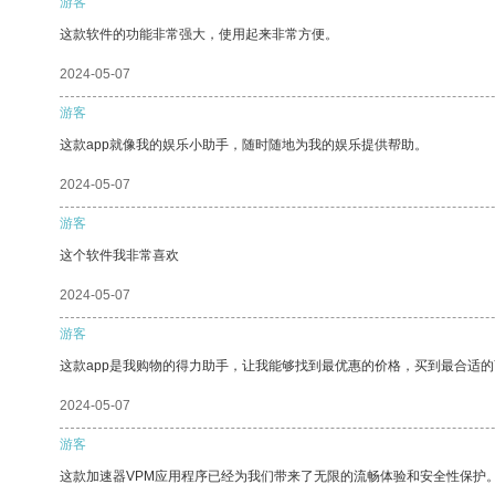
游客
这款软件的功能非常强大，使用起来非常方便。
2024-05-07
游客
这款app就像我的娱乐小助手，随时随地为我的娱乐提供帮助。
2024-05-07
游客
这个软件我非常喜欢
2024-05-07
游客
这款app是我购物的得力助手，让我能够找到最优惠的价格，买到最合适
2024-05-07
游客
这款加速器VPM应用程序已经为我们带来了无限的流畅体验和安全性保护