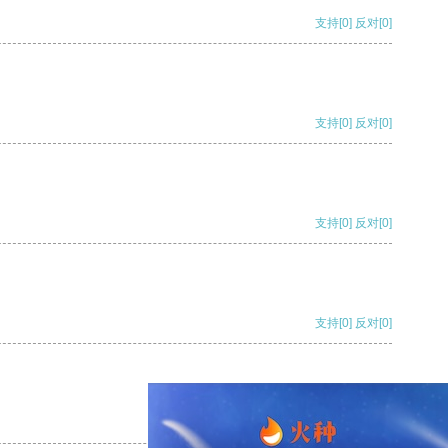
支持
[0]
反对
[0]
支持
[0]
反对
[0]
支持
[0]
反对
[0]
支持
[0]
反对
[0]
支持
[0]
反对
[0]