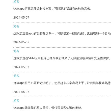
游客
这款app的商品种类非常丰富，可以满足我所有的购物需求。
2024-05-07
游客
这款加速器app的功能有点单一，可以增加一些新功能，比如增加一个自
2024-05-07
游客
这款加速器VPM应用程序已经为我们带来了无限的流畅体验和安全性保护
2024-05-07
游客
这款app的用户界面简洁明了，使用起来非常容易上手，让我能够快速熟悉
2024-05-07
游客
这款app就像我的私人导师，带领我探索知识的奥秘。