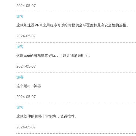
2024-05-07
游客
这款加速器VPM应用程序可以给你提供全球覆盖和最高安全性的连接。
2024-05-07
游客
这款app的游戏非常好玩，可以让我消磨时间。
2024-05-07
游客
这个是app神器
2024-05-07
游客
这款软件的价格非常实惠，值得推荐。
2024-05-07