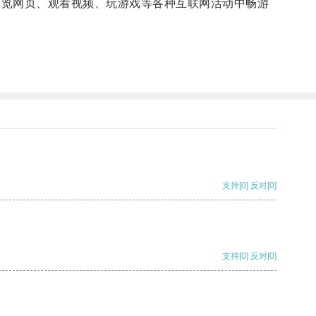
浏览网页、观看视频、玩游戏等各种互联网活动中畅游
支持
[0]
反对
[0]
支持
[0]
反对
[0]