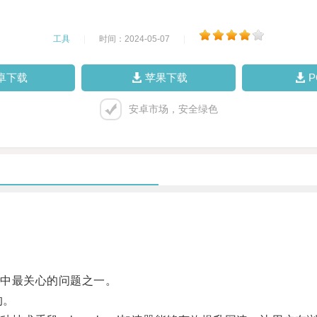
工具
|
时间：2024-05-07
|
卓下载
苹果下载
安卓市场，安全绿色
中最关心的问题之一。
的。