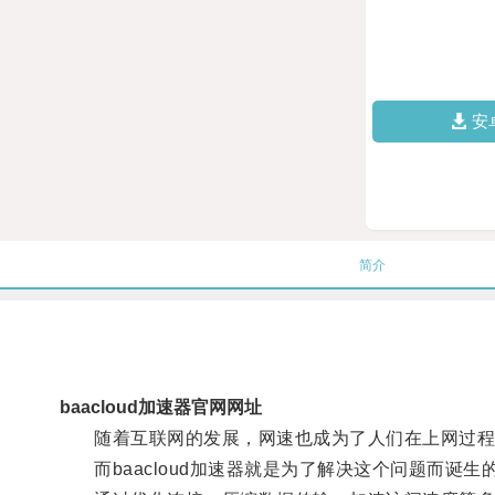
安
简介
baacloud加速器官网网址
随着互联网的发展，网速也成为了人们在上网过程
而baacloud加速器就是为了解决这个问题而诞生