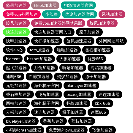
坚果加速器
tiktok加速器
狗急加速器官网
免费vqn外网加速
小蓝鸟
优途加速器官网
风驰加速器
旋风加速器
免费vps加速器外网苹果版
旋风加速度器
快连加速器
快连加速器官网入口
原子加速器
快鸭加速器
快柠檬加速器
旋风加速度器
外网网址导航
软件中心
toto加速器
哇哇加速器
番石榴加速器
hidecat
bitznet加速器
大象加速器
优云666
起飞加速器
月兔加速器
啊哈加速器
海鸥加速器
速鹰666
白鲸加速器
蚂蚁加速器
原子加速器
元链加速器
海外梯子官网
bluelayer加速器
番石榴加速器
飞兔加速器
picacg加速器
速连加速器
西柚加速器
海外梯子官网
蚂蚁加速器
优云666
云梯加速器
速连加速器
橘子加速器
速鹰666
bluelayer加速器
香蕉加速器
荔枝加速器
小猫咪crash加速器
免费海外pvn加速器
飞兔加速器