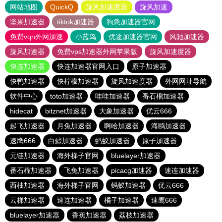
网站地图
QuickQ
旋风加速度器
旋风加速
坚果加速器
tiktok加速器
狗急加速器官网
免费vqn外网加速
小蓝鸟
优途加速器官网
风驰加速器
旋风加速器
免费vps加速器外网苹果版
旋风加速度器
快连加速器
快连加速器官网入口
原子加速器
快鸭加速器
快柠檬加速器
旋风加速度器
外网网址导航
软件中心
toto加速器
哇哇加速器
番石榴加速器
hidecat
bitznet加速器
大象加速器
优云666
起飞加速器
月兔加速器
啊哈加速器
海鸥加速器
速鹰666
白鲸加速器
蚂蚁加速器
原子加速器
元链加速器
海外梯子官网
bluelayer加速器
番石榴加速器
飞兔加速器
picacg加速器
速连加速器
西柚加速器
海外梯子官网
蚂蚁加速器
优云666
云梯加速器
速连加速器
橘子加速器
速鹰666
bluelayer加速器
香蕉加速器
荔枝加速器