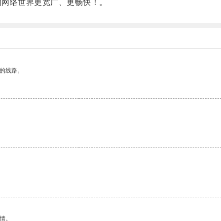
的网络世界更宽广、更畅快！。
区的线路。
情。