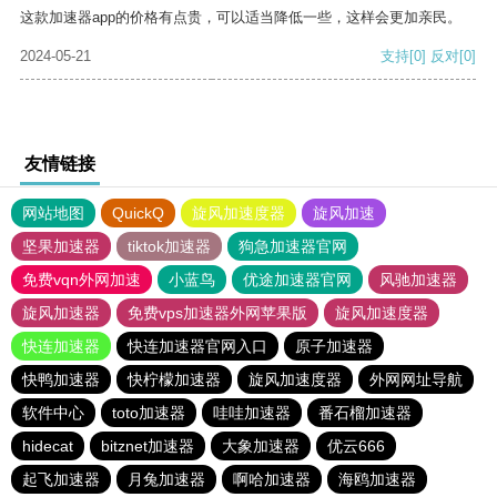
这款加速器app的价格有点贵，可以适当降低一些，这样会更加亲民。
2024-05-21
支持
[0]
反对
[0]
友情链接
网站地图
QuickQ
旋风加速度器
旋风加速
坚果加速器
tiktok加速器
狗急加速器官网
免费vqn外网加速
小蓝鸟
优途加速器官网
风驰加速器
旋风加速器
免费vps加速器外网苹果版
旋风加速度器
快连加速器
快连加速器官网入口
原子加速器
快鸭加速器
快柠檬加速器
旋风加速度器
外网网址导航
软件中心
toto加速器
哇哇加速器
番石榴加速器
hidecat
bitznet加速器
大象加速器
优云666
起飞加速器
月兔加速器
啊哈加速器
海鸥加速器