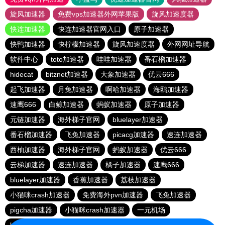
旋风加速器
免费vps加速器外网苹果版
旋风加速度器
快连加速器
快连加速器官网入口
原子加速器
快鸭加速器
快柠檬加速器
旋风加速度器
外网网址导航
软件中心
toto加速器
哇哇加速器
番石榴加速器
hidecat
bitznet加速器
大象加速器
优云666
起飞加速器
月兔加速器
啊哈加速器
海鸥加速器
速鹰666
白鲸加速器
蚂蚁加速器
原子加速器
元链加速器
海外梯子官网
bluelayer加速器
番石榴加速器
飞兔加速器
picacg加速器
速连加速器
西柚加速器
海外梯子官网
蚂蚁加速器
优云666
云梯加速器
速连加速器
橘子加速器
速鹰666
bluelayer加速器
香蕉加速器
荔枝加速器
小猫咪crash加速器
免费海外pvn加速器
飞兔加速器
pigcha加速器
小猫咪crash加速器
一元机场